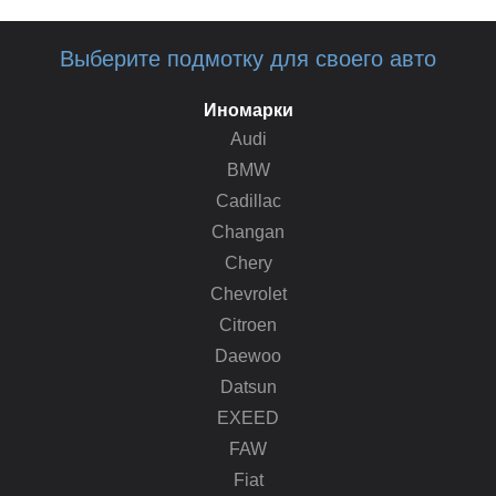
Выберите подмотку для своего авто
Иномарки
Audi
BMW
Cadillac
Changan
Chery
Chevrolet
Citroen
Daewoo
Datsun
EXEED
FAW
Fiat