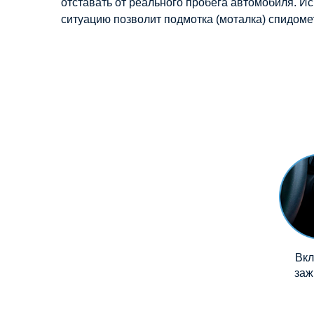
отставать от реального пробега автомобиля. И
ситуацию позволит подмотка (моталка) спидоме
Вк
заж