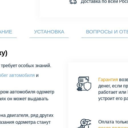
Доставка по всей Рос
АНИЕ
УСТАНОВКА
ВОПРОСЫ И ОТ
ку)
 требует особых знаний.
обег автомобиля
и
Гарантия
воз
денег, если п
ром автомобиля одометр
работает или 
устроит его р
чаях он может выдавать
а двигателя, ряд других
Оплата тольк
казания одометра станут