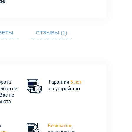
сии
ВЕТЫ
ОТЗЫВЫ (1)
врата
Гарантия
5 лет
рибор не
на устройство
Вас не
абота
о
Безопасно
,