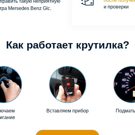
после получе
справить такую неприятную
и проверки
тра Mersedes Benz Glc.
Как работает крутилка?
лючаем
Вставляем прибор
Подмат
игание