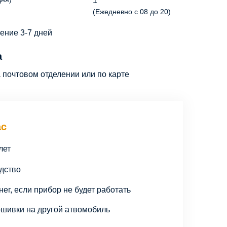
1
(Ежедневно с 08 до 20)
чение 3-7 дней
а
почтовом отделении или по карте
ас
лет
дство
ег, если прибор не будет работать
шивки на другой атвомобиль