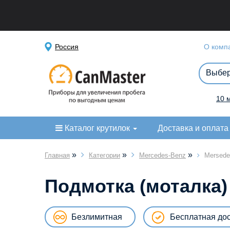
Россия
О комп
10 
Каталог крутилок
Доставка и оплата
»
»
»
Главная
Категории
Mercedes-Benz
Mersede
Подмотка (моталка)
Безлимитная
Бесплатная до