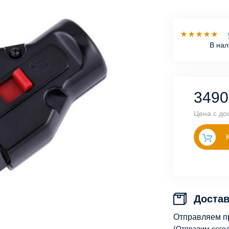
В на
349
Цена с до
Достав
Отправляем п
(Отправим сего