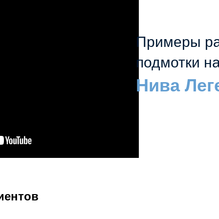
Примеры р
подмотки на
Нива Лег
иентов