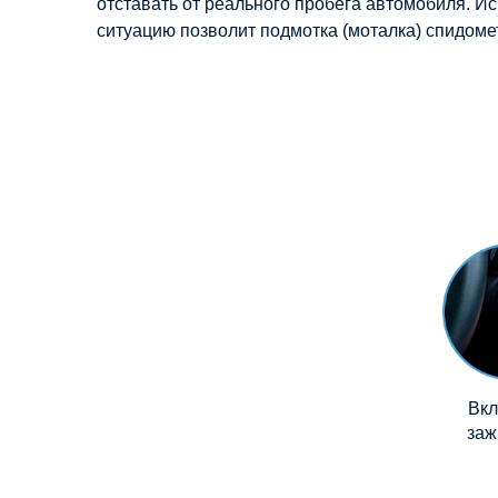
отставать от реального пробега автомобиля. И
ситуацию позволит подмотка (моталка) спидоме
Вк
заж