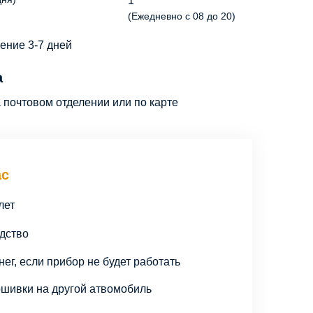
1
(Ежедневно с 08 до 20)
чение 3-7 дней
а
почтовом отделении или по карте
ас
лет
дство
ег, если прибор не будет работать
шивки на другой атвомобиль