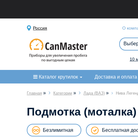
Россия
О комп
10 
Каталог крутилок
Доставка и оплата
»
»
»
Главная
Категории
Лада (ВАЗ)
Нива Леген
Подмотка (моталка)
Безлимитная
Бесплатная до