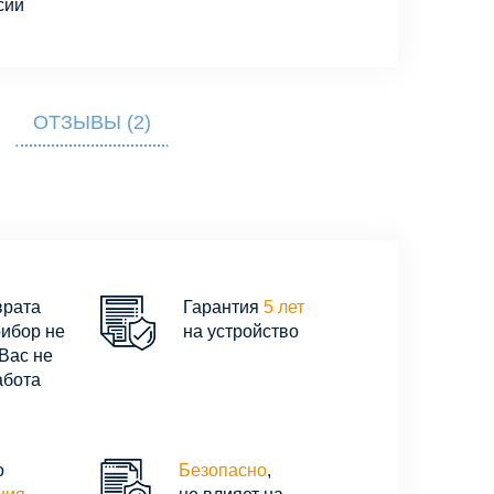
сии
ОТЗЫВЫ (2)
врата
Гарантия
5 лет
рибор не
на устройство
Вас не
абота
о
Безопасно
,