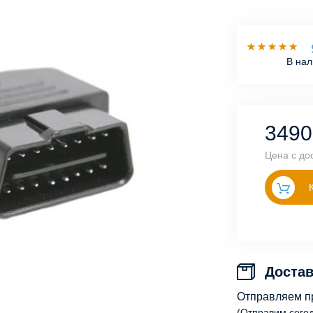
В на
349
Цена с до
Достав
Отправляем п
(Отправим сего