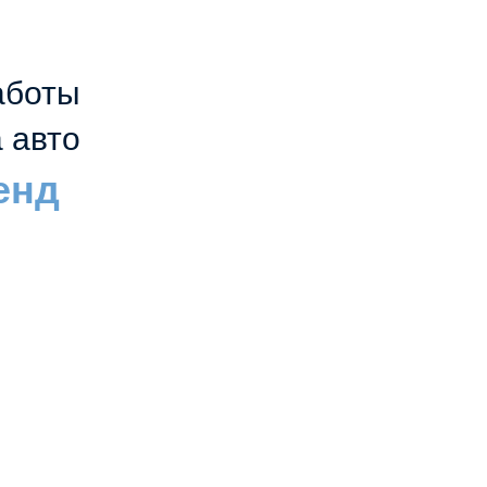
аботы
 авто
енд