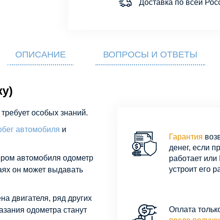
Доставка по всей Рос
ОПИСАНИЕ
ВОПРОСЫ И ОТВЕТЫ
ку)
 требует особых знаний.
обег автомобиля
и
Гарантия
воз
денег, если п
ром автомобиля одометр
работает или 
устроит его р
чаях он может выдавать
а двигателя, ряд других
Оплата тольк
казания одометра станут