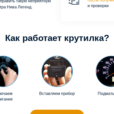
после получе
справить такую неприятную
и проверки
тра Нива Легенд.
Как работает крутилка?
лючаем
Вставляем прибор
Подмат
игание